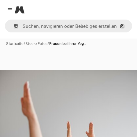
Magnific
Close menu
Nach B
Startseite
/
Stock
/
Fotos
/
Frauen bei ihrer Yog…