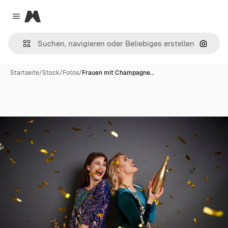
Magnific
Close menu
Nach B
Startseite
/
Stock
/
Fotos
/
Frauen mit Champagne…