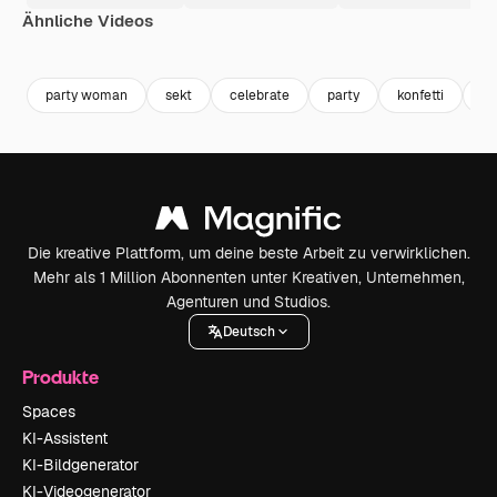
Ähnliche Videos
Premium
Premium
Premium
Premium
party woman
sekt
celebrate
party
konfetti
fe
Die kreative Plattform, um deine beste Arbeit zu verwirklichen.
Mehr als 1 Million Abonnenten unter Kreativen, Unternehmen,
Agenturen und Studios.
Deutsch
Produkte
Spaces
KI-Assistent
KI-Bildgenerator
KI-Videogenerator