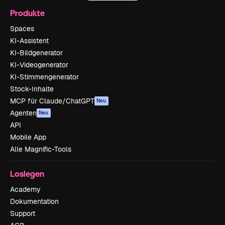
Produkte
Spaces
KI-Assistent
KI-Bildgenerator
KI-Videogenerator
KI-Stimmengenerator
Stock-Inhalte
MCP für Claude/ChatGPT
Neu
Agenten
Neu
API
Mobile App
Alle Magnific-Tools
Loslegen
Academy
Dokumentation
Support