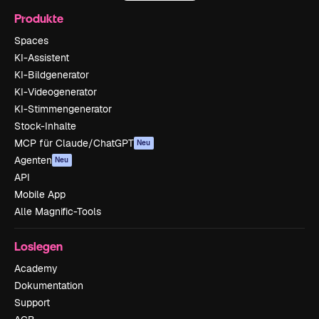
Produkte
Spaces
KI-Assistent
KI-Bildgenerator
KI-Videogenerator
KI-Stimmengenerator
Stock-Inhalte
MCP für Claude/ChatGPT
Neu
Agenten
Neu
API
Mobile App
Alle Magnific-Tools
Loslegen
Academy
Dokumentation
Support