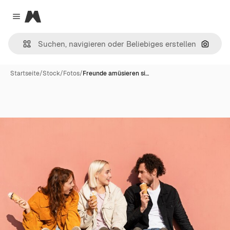
Magnific
Close menu
Nach B
Startseite
/
Stock
/
Fotos
/
Freunde amüsieren si…