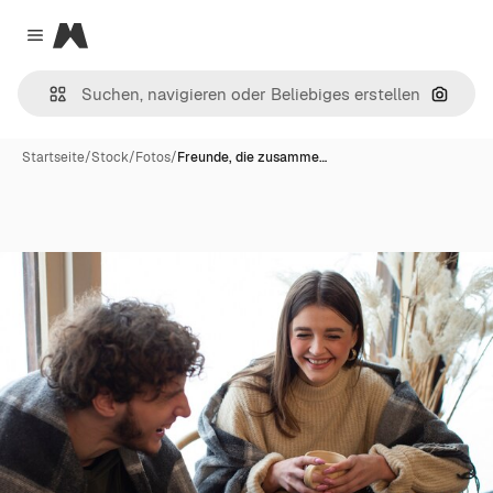
Magnific
Close menu
Nach B
Startseite
/
Stock
/
Fotos
/
Freunde, die zusamme…