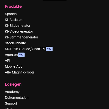
Produkte
Spaces
KI-Assistent
KI-Bildgenerator
KI-Videogenerator
KI-Stimmengenerator
Stock-Inhalte
MCP für Claude/ChatGPT
Neu
Agenten
Neu
API
Mobile App
Alle Magnific-Tools
Loslegen
Academy
Dokumentation
Support