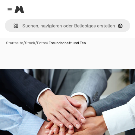
Magnific
Close menu
Nach B
Startseite
/
Stock
/
Fotos
/
Freundschaft und Tea…