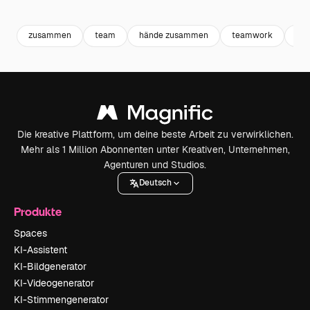
Premium
Premium
Premium
Premium
zusammen
team
hände zusammen
teamwork
hilf
Die kreative Plattform, um deine beste Arbeit zu verwirklichen.
Mehr als 1 Million Abonnenten unter Kreativen, Unternehmen,
Agenturen und Studios.
Deutsch
Produkte
Spaces
KI-Assistent
KI-Bildgenerator
KI-Videogenerator
KI-Stimmengenerator