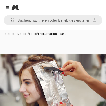
Magnific
Close menu
Nach B
Startseite
/
Stock
/
Fotos
/
Friseur färbte Haar …