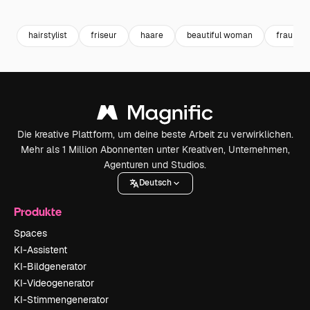
Premium
Premium
Premium
Premium
hairstylist
friseur
haare
beautiful woman
frau hü
Die kreative Plattform, um deine beste Arbeit zu verwirklichen.
Mehr als 1 Million Abonnenten unter Kreativen, Unternehmen,
Agenturen und Studios.
Deutsch
Produkte
Spaces
KI-Assistent
KI-Bildgenerator
KI-Videogenerator
KI-Stimmengenerator