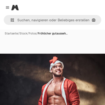
Magnific
Close menu
Nach B
Startseite
/
Stock
/
Fotos
/
Fröhlicher gutausseh…