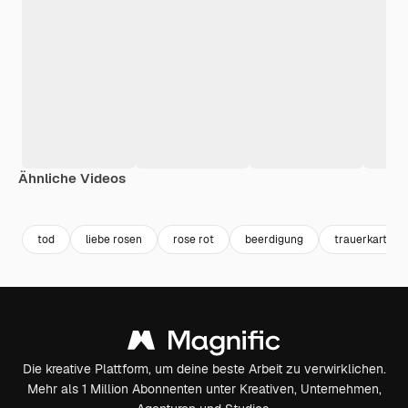
Ähnliche Videos
Premium
Premium
Premium
Premium
tod
liebe rosen
rose rot
beerdigung
trauerkarte
Die kreative Plattform, um deine beste Arbeit zu verwirklichen.
Mehr als 1 Million Abonnenten unter Kreativen, Unternehmen,