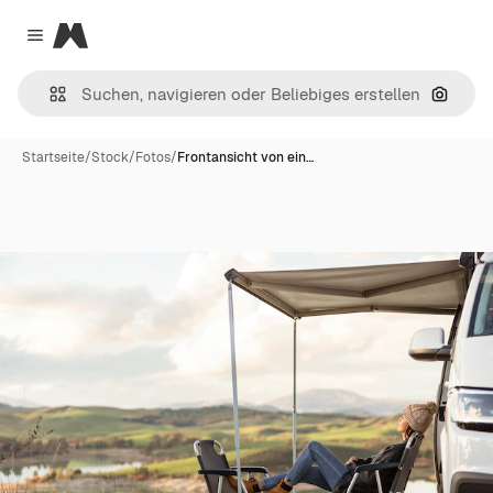
Magnific
Close menu
Nach B
Startseite
/
Stock
/
Fotos
/
Frontansicht von ein…