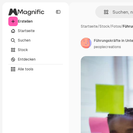
Erstellen
Startseite
/
Stock
/
Fotos
/
Führu
Startseite
Suchen
Führungskräfte in Unt
peoplecreations
Stock
Entdecken
Alle tools