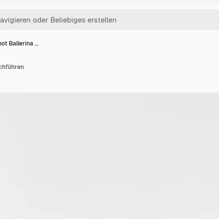
hot Ballerina …
rchführen