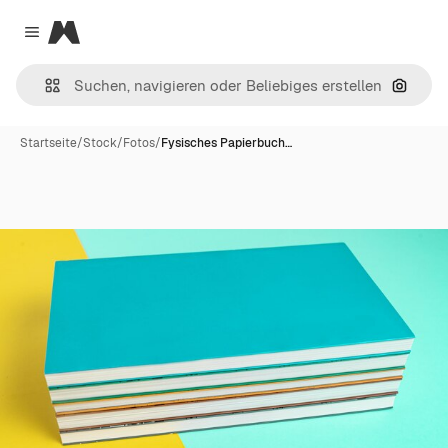
Magnific
Close menu
Nach B
Startseite
/
Stock
/
Fotos
/
Fysisches Papierbuch…