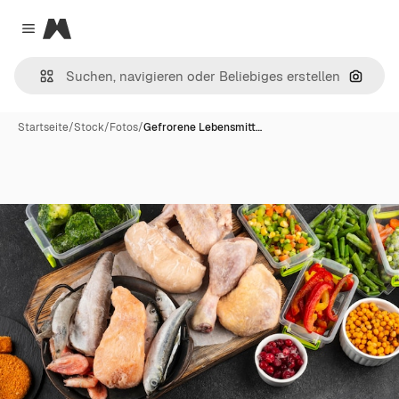
Magnific
Close menu
Nach B
Startseite
/
Stock
/
Fotos
/
Gefrorene Lebensmitt…