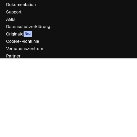
Dokumentation
Support
AGB
Datenschutzerklärung
Originale
Neu
Cookie-Richtlinie
Vertrauenszentrum
Partner
Unternehmen
Unternehmen
Preise
Über uns
Reviews
Karriere
Suchtrends
Blog
Veranstaltungen