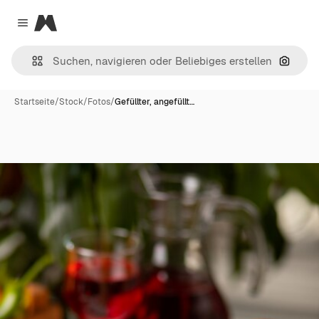
Magnific
Close menu
Nach B
Startseite
/
Stock
/
Fotos
/
Gefüllter, angefüllt…