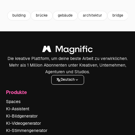
Premium
Premium
Premium
Premium
building
brücke
gebäude
architektur
bridge
Die kreative Plattform, um deine beste Arbeit zu verwirklichen.
Mehr als 1 Million Abonnenten unter Kreativen, Unternehmen,
Agenturen und Studios.
Deutsch
Produkte
Spaces
KI-Assistent
KI-Bildgenerator
KI-Videogenerator
KI-Stimmengenerator