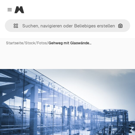
Magnific
Close menu
Nach B
Startseite
/
Stock
/
Fotos
/
Gehweg mit Glaswände…