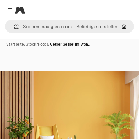
Magnific
Close menu
Nach B
Startseite
/
Stock
/
Fotos
/
Gelber Sessel im Woh…