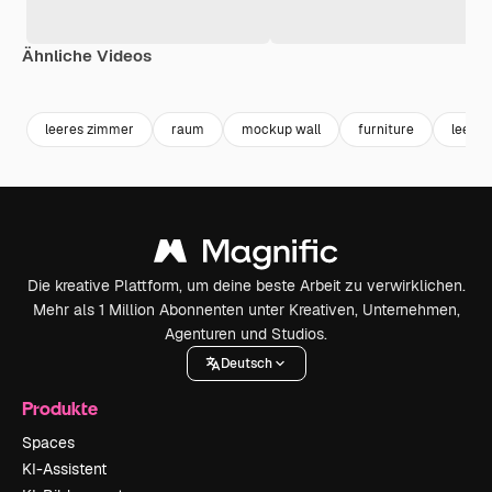
Ähnliche Videos
Premium
Premium
Generiert von KI
Premium
Premium
leeres zimmer
raum
mockup wall
furniture
leerer
Die kreative Plattform, um deine beste Arbeit zu verwirklichen.
Mehr als 1 Million Abonnenten unter Kreativen, Unternehmen,
Agenturen und Studios.
Deutsch
Produkte
Spaces
KI-Assistent