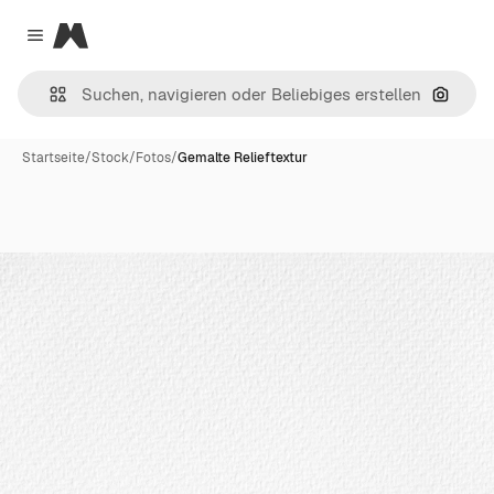
Magnific
Close menu
Nach B
Startseite
/
Stock
/
Fotos
/
Gemalte Relieftextur