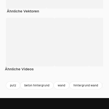
Ähnliche Vektoren
Ähnliche Videos
Premium
Premium
Premium
Premium
putz
beton hintergrund
wand
hintergrund wand
b