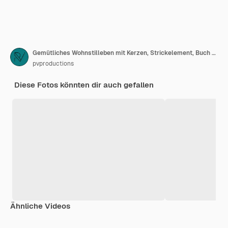
Gemütliches Wohnstilleben mit Kerzen, Strickelement, Buch und Blumen.
pvproductions
Diese Fotos könnten dir auch gefallen
Ähnliche Videos
Premium
Premium
Generiert von KI
Premium
Premium
Generiert v