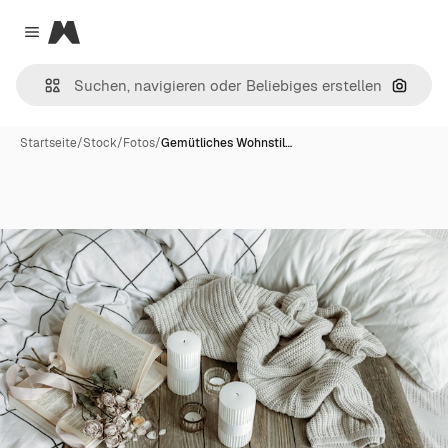
Magnific
Close menu
Nach B
Startseite
/
Stock
/
Fotos
/
Gemütliches Wohnstil…