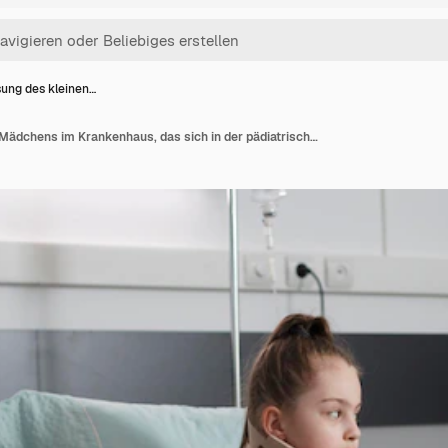
ung des kleinen…
Genesung des kleinen Mädchens im Krankenhaus, das sich in der pädiatrischen Krankenstation der Genesung ausruht, während die Mutter sie tröstet. Verletzte Tochter leidet unter Nackenschmerzen wegen Autounfall mit Halskrause.