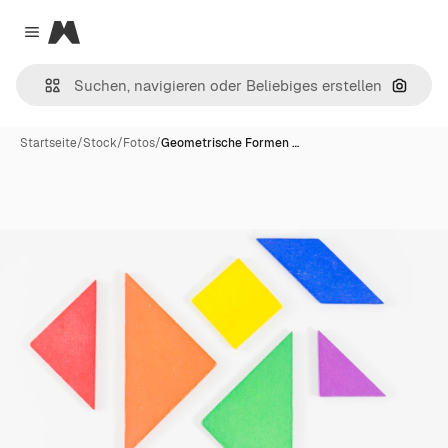
Magnific
Close menu
Nach B
Startseite
/
Stock
/
Fotos
/
Geometrische Formen …