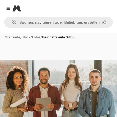
Magnific
Close menu
Nach B
Startseite
/
Stock
/
Fotos
/
Geschäftsleute Sitzu…