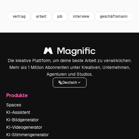
Premium
Premium
Generiert von KI
Premium
Premium
Generiert v
vertrag
arbeit
job
interview
geschäftsmann
Die kreative Plattform, um deine beste Arbeit zu verwirklichen.
Mehr als 1 Million Abonnenten unter Kreativen, Unternehmen,
Agenturen und Studios.
Deutsch
Produkte
Spaces
KI-Assistent
KI-Bildgenerator
KI-Videogenerator
KI-Stimmengenerator