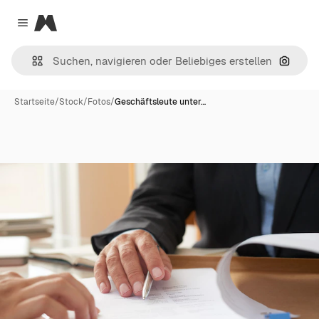
Magnific
Close menu
Nach B
Startseite
/
Stock
/
Fotos
/
Geschäftsleute unter…