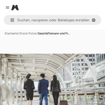
Magnific
Close menu
Nach B
Startseite
/
Stock
/
Fotos
/
Geschäftsmann und Fr…