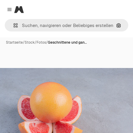
Magnific
Close menu
Nach B
Startseite
/
Stock
/
Fotos
/
Geschnittene und gan…