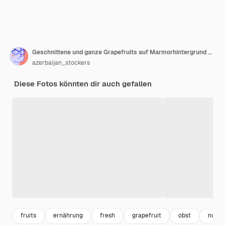
Geschnittene und ganze Grapefruits auf Marmorhintergrund angezeigt.
azerbaijan_stockers
Diese Fotos könnten dir auch gefallen
fruits
ernährung
fresh
grapefruit
obst
nutrit