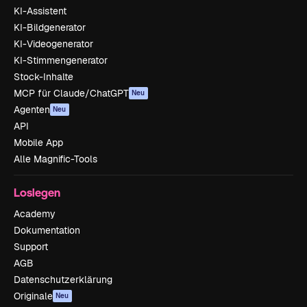
KI-Assistent
KI-Bildgenerator
KI-Videogenerator
KI-Stimmengenerator
Stock-Inhalte
MCP für Claude/ChatGPT
Neu
Agenten
Neu
API
Mobile App
Alle Magnific-Tools
Loslegen
Academy
Dokumentation
Support
AGB
Datenschutzerklärung
Originale
Neu