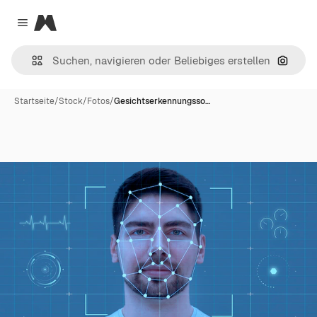
Magnific
Close menu
Nach B
Startseite
/
Stock
/
Fotos
/
Gesichtserkennungsso…