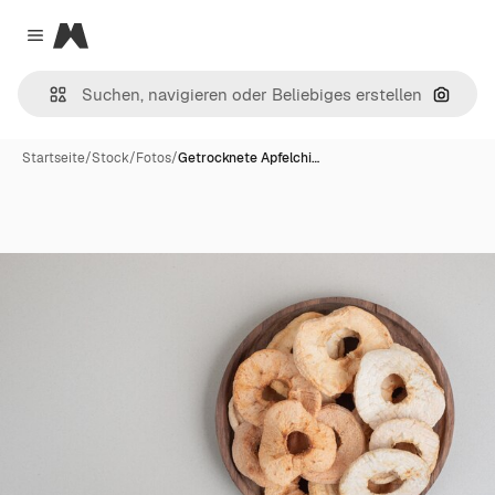
Magnific
Close menu
Nach B
Startseite
/
Stock
/
Fotos
/
Getrocknete Apfelchi…