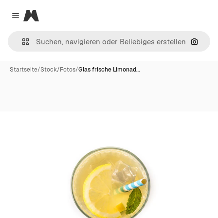
Magnific
Close menu
Nach B
Startseite
/
Stock
/
Fotos
/
Glas frische Limonad…