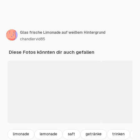
Glas frische Limonade auf weißem Hintergrund
chandlervid85
Diese Fotos könnten dir auch gefallen
limonade
lemonade
saft
getränke
trinken
le