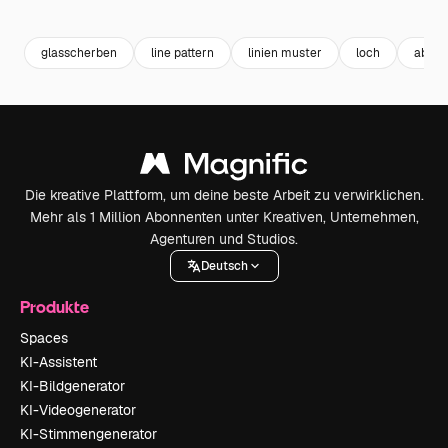
Premium
Premium
Premium
Premium
Generiert v
glasscherben
line pattern
linien muster
loch
abstr
Die kreative Plattform, um deine beste Arbeit zu verwirklichen.
Mehr als 1 Million Abonnenten unter Kreativen, Unternehmen,
Agenturen und Studios.
Deutsch
Produkte
Spaces
KI-Assistent
KI-Bildgenerator
KI-Videogenerator
KI-Stimmengenerator