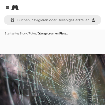
Magnific
Close menu
Nach B
Startseite
/
Stock
/
Fotos
/
Glas gebrochen Risse…