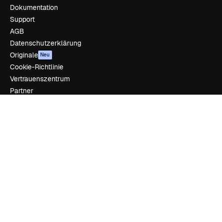
Dokumentation
Support
AGB
Datenschutzerklärung
Originale
Neu
Cookie-Richtlinie
Vertrauenszentrum
Partner
Unternehmen
Unternehmen
Preise
Über uns
Reviews
Karriere
Suchtrends
Blog
Veranstaltungen