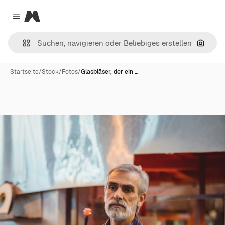
Magnific
Close menu
Nach B
Startseite
/
Stock
/
Fotos
/
Glasbläser, der ein …