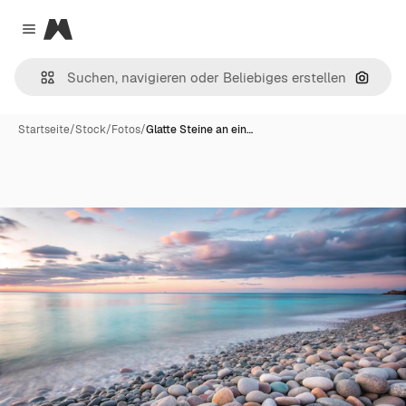
Magnific
Close menu
Nach B
Startseite
/
Stock
/
Fotos
/
Glatte Steine an ein…