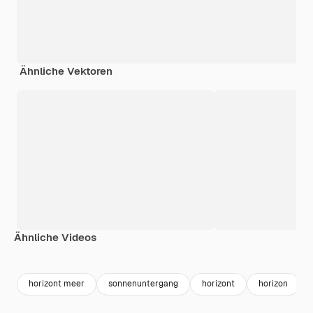
Ähnliche Vektoren
Ähnliche Videos
Premium
Premium
Generiert von KI
Premium
Premium
horizont meer
sonnenuntergang
horizont
horizon