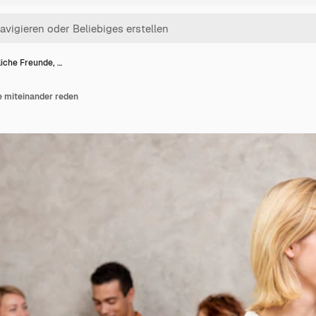
liche Freunde, …
e miteinander reden