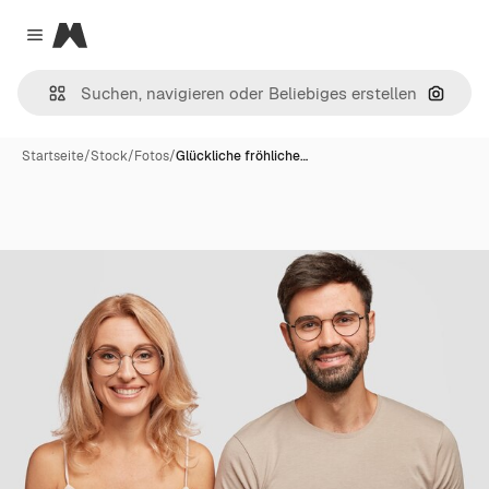
Magnific
Close menu
Nach B
Startseite
/
Stock
/
Fotos
/
Glückliche fröhliche…