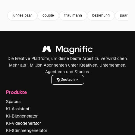
Premium
Premium
Premium
Premium
junges paar
couple
frau mann
beziehung
paar
Die kreative Plattform, um deine beste Arbeit zu verwirklichen.
Mehr als 1 Million Abonnenten unter Kreativen, Unternehmen,
Agenturen und Studios.
Deutsch
Produkte
Spaces
KI-Assistent
KI-Bildgenerator
KI-Videogenerator
KI-Stimmengenerator