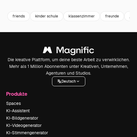
Premium
Premium
Premium
Premium
Generiert v
friends
kinder schule
klassenzimmer
freunde
jun
Die kreative Plattform, um deine beste Arbeit zu verwirklichen.
Mehr als 1 Million Abonnenten unter Kreativen, Unternehmen,
Agenturen und Studios.
Deutsch
Produkte
Spaces
KI-Assistent
KI-Bildgenerator
KI-Videogenerator
KI-Stimmengenerator