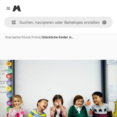
Magnific
Close menu
Nach B
Startseite
/
Stock
/
Fotos
/
Glückliche Kinder in…