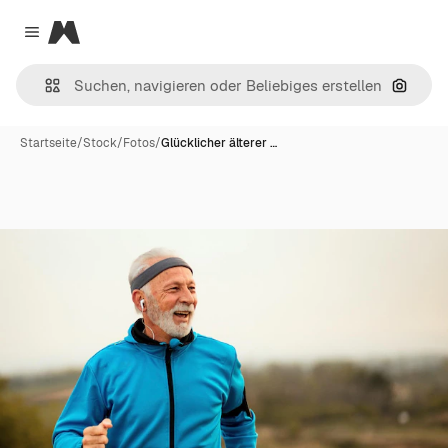
Magnific
Close menu
Nach B
Startseite
/
Stock
/
Fotos
/
Glücklicher älterer …