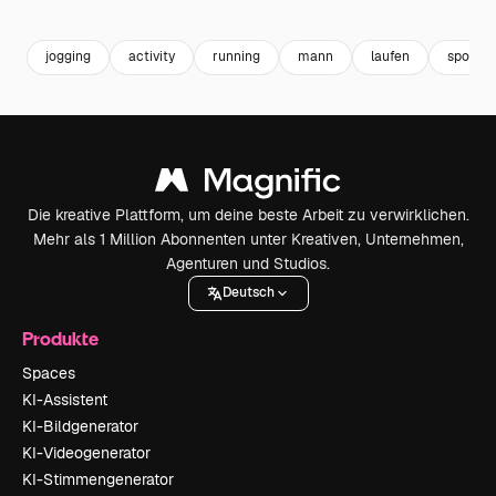
Premium
Premium
Premium
Premium
jogging
activity
running
mann
laufen
sportler
Die kreative Plattform, um deine beste Arbeit zu verwirklichen.
Mehr als 1 Million Abonnenten unter Kreativen, Unternehmen,
Agenturen und Studios.
Deutsch
Produkte
Spaces
KI-Assistent
KI-Bildgenerator
KI-Videogenerator
KI-Stimmengenerator