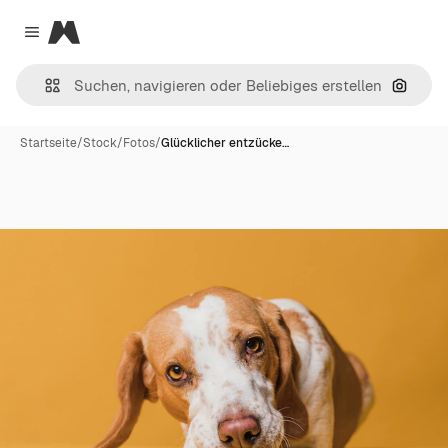
Magnific
Close menu
Nach B
Startseite
/
Stock
/
Fotos
/
Glücklicher entzücke…