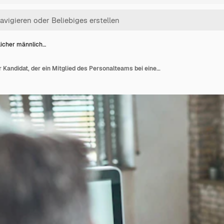
licher männlich…
Glücklicher männlicher Kandidat, der ein Mitglied des Personalteams bei einem Vorstellungsgespräch im Büro begrüßt