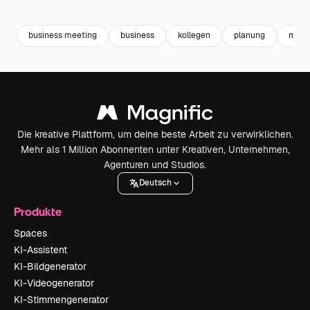
Premium
Premium
Generiert von KI
Premium
Premium
business meeting
business
kollegen
planung
meet
Die kreative Plattform, um deine beste Arbeit zu verwirklichen.
Mehr als 1 Million Abonnenten unter Kreativen, Unternehmen,
Agenturen und Studios.
Deutsch
Produkte
Spaces
KI-Assistent
KI-Bildgenerator
KI-Videogenerator
KI-Stimmengenerator