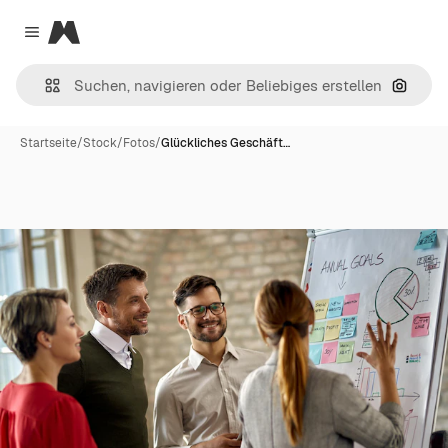
Magnific
Close menu
Nach B
Startseite
/
Stock
/
Fotos
/
Glückliches Geschäft…