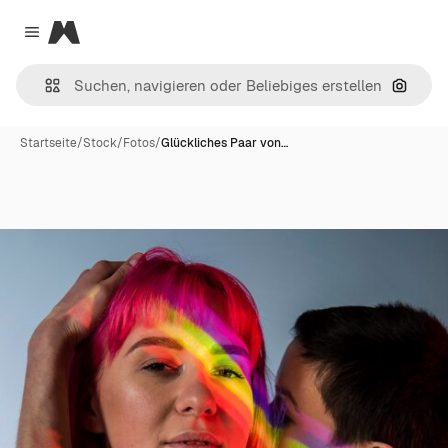
Magnific
Close menu
Nach B
Startseite
/
Stock
/
Fotos
/
Glückliches Paar von…