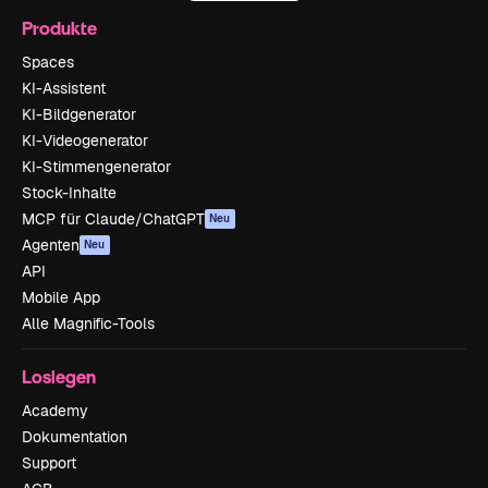
Produkte
Spaces
KI-Assistent
KI-Bildgenerator
KI-Videogenerator
KI-Stimmengenerator
Stock-Inhalte
MCP für Claude/ChatGPT
Neu
Agenten
Neu
API
Mobile App
Alle Magnific-Tools
Loslegen
Academy
Dokumentation
Support