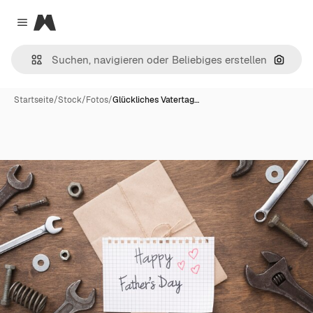
Magnific
Close menu
Nach B
Startseite
/
Stock
/
Fotos
/
Glückliches Vatertag…