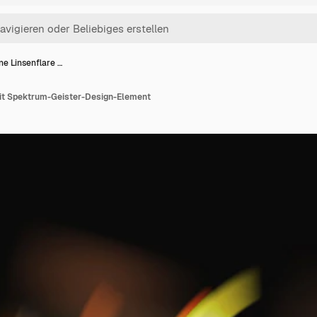
ne Linsenflare …
it Spektrum-Geister-Design-Element