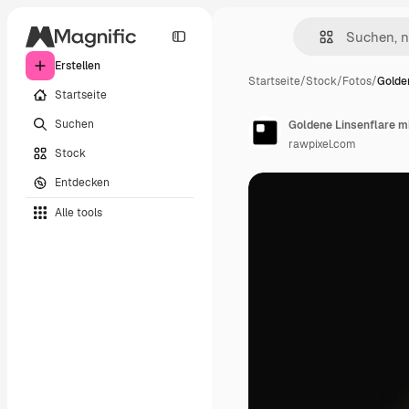
Erstellen
Startseite
/
Stock
/
Fotos
/
Golde
Startseite
Suchen
Goldene Linsenflare m
rawpixel.com
Stock
Entdecken
Alle tools