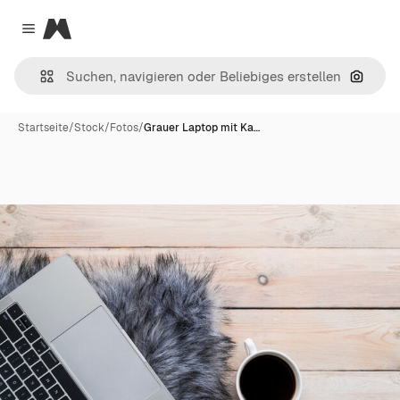
Magnific
Close menu
Nach B
Startseite
/
Stock
/
Fotos
/
Grauer Laptop mit Ka…