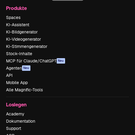
Produkte
Spaces
KI-Assistent
KI-Bildgenerator
KI-Videogenerator
KI-Stimmengenerator
Stock-Inhalte
MCP für Claude/ChatGPT
Neu
Agenten
Neu
API
Mobile App
Alle Magnific-Tools
Loslegen
Academy
Dokumentation
Support