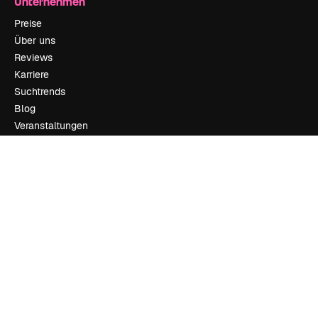
Unternehmen
Preise
Über uns
Reviews
Karriere
Suchtrends
Blog
Veranstaltungen
Slidesgo
Deine Inhalte verkaufen
Pressesaal
Suchst du nach magnific.ai
Kontakt aufnehmen
Kundensupport
Instagram
YouTube
LinkedIn