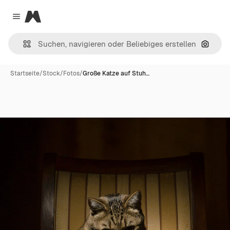
Magnific
Close menu
Nach B
Startseite
/
Stock
/
Fotos
/
Große Katze auf Stuh…