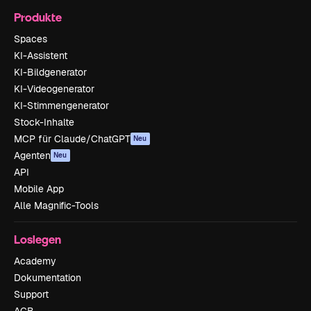
Produkte
Spaces
KI-Assistent
KI-Bildgenerator
KI-Videogenerator
KI-Stimmengenerator
Stock-Inhalte
MCP für Claude/ChatGPT
Neu
Agenten
Neu
API
Mobile App
Alle Magnific-Tools
Loslegen
Academy
Dokumentation
Support