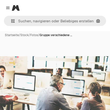
Magnific
Close menu
Nach B
Startseite
/
Stock
/
Fotos
/
Gruppe verschiedene …