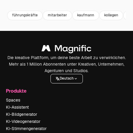
Premium
Premium
Premium
Premium
führungskräfte
mitarbeiter
kaufmann
kollegen
ar
Die kreative Plattform, um deine beste Arbeit zu verwirklichen.
Mehr als 1 Million Abonnenten unter Kreativen, Unternehmen,
Agenturen und Studios.
Deutsch
Produkte
Spaces
KI-Assistent
KI-Bildgenerator
KI-Videogenerator
KI-Stimmengenerator