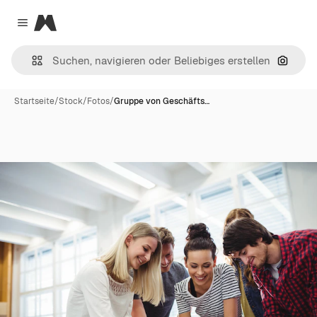
Magnific
Close menu
Nach B
Startseite
/
Stock
/
Fotos
/
Gruppe von Geschäfts…