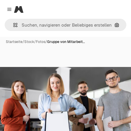
Magnific
Close menu
Nach B
Startseite
/
Stock
/
Fotos
/
Gruppe von Mitarbeit…