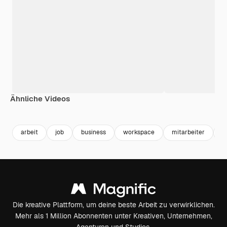
Ähnliche Videos
Premium
Premium
Premium
Premium
arbeit
job
business
workspace
mitarbeiter
k
Die kreative Plattform, um deine beste Arbeit zu verwirklichen.
Mehr als 1 Million Abonnenten unter Kreativen, Unternehmen,
Agenturen und Studios.