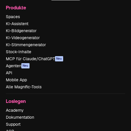
Produkte
Spaces
KI-Assistent
KI-Bildgenerator
KI-Videogenerator
KI-Stimmengenerator
Stock-Inhalte
MCP für Claude/ChatGPT
Neu
Agenten
Neu
API
Mobile App
Alle Magnific-Tools
Loslegen
Academy
Dokumentation
Support