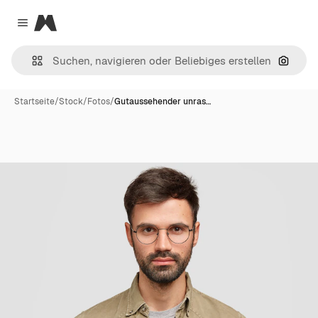
Magnific
Close menu
Nach B
Startseite
/
Stock
/
Fotos
/
Gutaussehender unras…