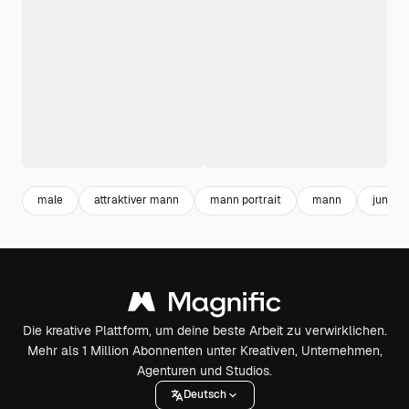
male
attraktiver mann
mann portrait
mann
junger
Die kreative Plattform, um deine beste Arbeit zu verwirklichen.
Mehr als 1 Million Abonnenten unter Kreativen, Unternehmen,
Agenturen und Studios.
Deutsch