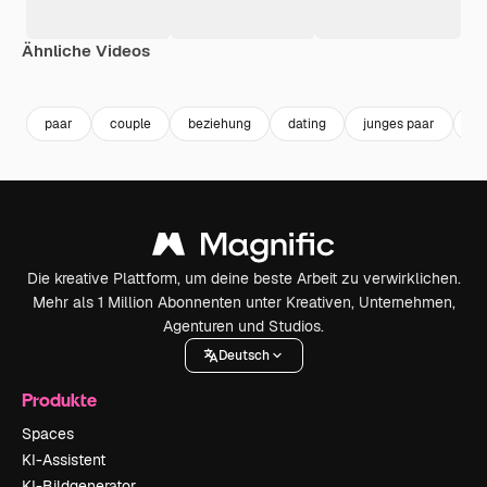
Ähnliche Videos
Premium
Premium
Premium
Premium
paar
couple
beziehung
dating
junges paar
ro
Die kreative Plattform, um deine beste Arbeit zu verwirklichen.
Mehr als 1 Million Abonnenten unter Kreativen, Unternehmen,
Agenturen und Studios.
Deutsch
Produkte
Spaces
KI-Assistent
KI-Bildgenerator