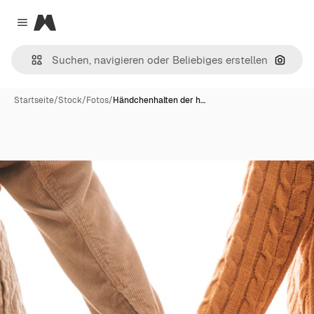
Magnific
Close menu
Nach B
Startseite
/
Stock
/
Fotos
/
Händchenhalten der h…