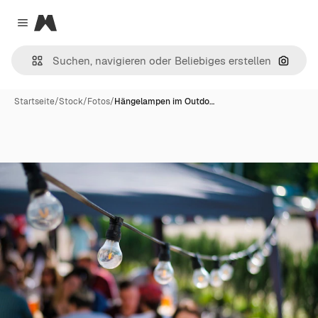
Magnific
Close menu
Nach B
Startseite
/
Stock
/
Fotos
/
Hängelampen im Outdo…