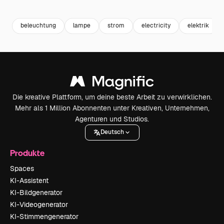
Premium
Premium
Premium
Premium
Generiert v
beleuchtung
lampe
strom
electricity
elektrik
Die kreative Plattform, um deine beste Arbeit zu verwirklichen.
Mehr als 1 Million Abonnenten unter Kreativen, Unternehmen,
Agenturen und Studios.
Deutsch
Produkte
Spaces
KI-Assistent
KI-Bildgenerator
KI-Videogenerator
KI-Stimmengenerator