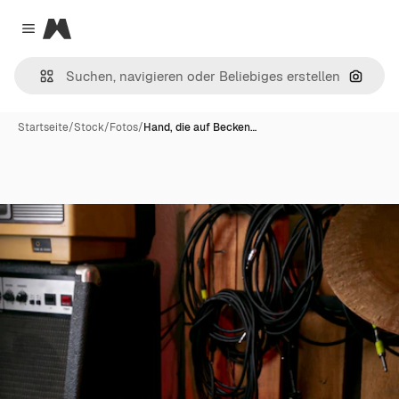
Magnific
Close menu
Nach B
Startseite
/
Stock
/
Fotos
/
Hand, die auf Becken…